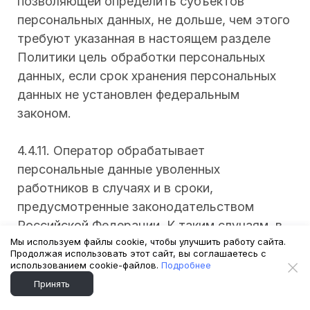
позволяющей определить субъектов
персональных данных, не дольше, чем этого
требуют указанная в настоящем разделе
Политики цель обработки персональных
данных, если срок хранения персональных
данных не установлен федеральным
законом.
4.4.11. Оператор обрабатывает
персональные данные уволенных
работников в случаях и в сроки,
предусмотренные законодательством
Российской Федерации. К таким случаям, в
Мы используем файлы cookie, чтобы улучшить работу сайта.
том числе, относится обработка
Продолжая использовать этот сайт, вы соглашаетесь с
персональных данных в рамках
использованием cookie-файлов.
Подробнее
бухгалтерского и налогового учета, в том
Принять
числе для обеспечения сохранности