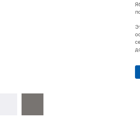
Я
п
Э
о
с
д